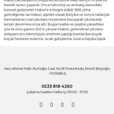
Mabel çikolatalarının bugünkü lezzetine ulaşması için 10 yıllık bir
hazırlık süreci yaşandı. Önce teknoloji ve ambalaj alanındaki
küresel gelişmeler Mabel’e entegre edildi. 1992 yılına
gelindiğinde ise Mabel; ağırlıklı olarak Belçika ve İsviçre tatlarıyla
harmanlanan özel çikolata reçetesine kavuşarak çikolatada
lezzet devrimine imza attı. Bugün kalite ve çeşitte yükseltilen
çıta ile ürün gamını 500’e çıkaran Mabel; geleneksel çikolata
anlayışını son teknolojiyle üretimini yaptığı bantlardan büyük
küçük herkesin evlerine, sıcak gülüşlerine, kısaca hayata taşıdı.
Hacı Ahmet Mah. Kurtoğlu Cad. No:8 Posta Kodu 34440 Beyoğlu
- İSTANBUL
0533 818 4260
Çalışma Saatleri hafta içi 09:00 - 17:00