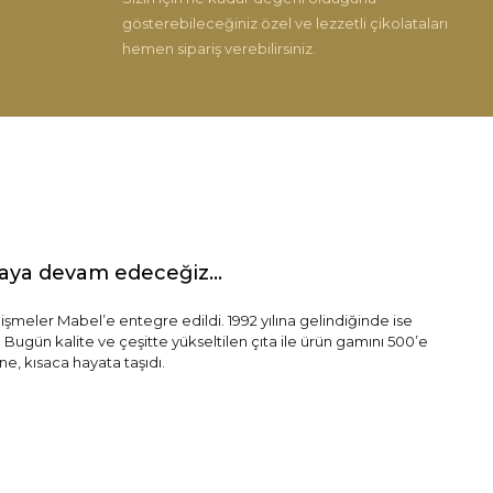
gösterebileceğiniz özel ve lezzetli çikolataları
hemen sipariş verebilirsiniz.
maya devam edeceğiz...
lişmeler Mabel’e entegre edildi. 1992 yılına gelindiğinde ise
 Bugün kalite ve çeşitte yükseltilen çıta ile ürün gamını 500’e
e, kısaca hayata taşıdı.