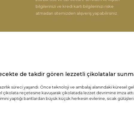
bilgilerinizi ve kredi kartı bilgilerinizi riske
atmadan sitemizden alışveriş yapabilirsiniz.
Gönder
ecekte de takdir gören lezzetli çikolatalar sun
hazırlık süreci yaşandı. Önce teknoloji ve ambalaj alanındaki küresel ge
zel çikolata reçetesine kavuşarak çikolatada lezzet devrimine imza attı.
imini yaptığı bantlardan büyük küçük herkesin evlerine, sıcak gülüşlerin