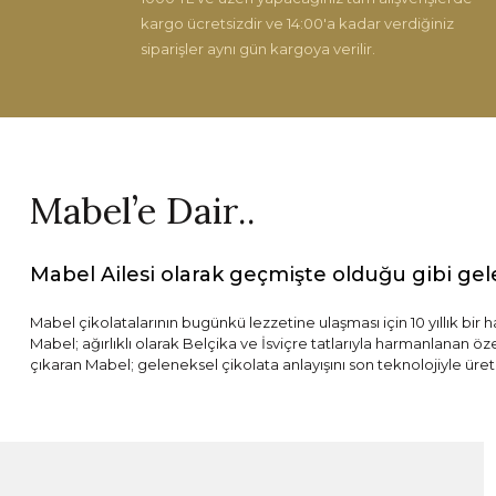
Bu ürüne benzer farklı alternatifler olmalı.
kargo ücretsizdir ve 14:00'a kadar verdiğiniz
siparişler aynı gün kargoya verilir.
Mabel’e Dair..
Mabel Ailesi olarak geçmişte olduğu gibi gel
Mabel çikolatalarının bugünkü lezzetine ulaşması için 10 yıllık bir 
Mabel; ağırlıklı olarak Belçika ve İsviçre tatlarıyla harmanlanan ö
çıkaran Mabel; geleneksel çikolata anlayışını son teknolojiyle üret