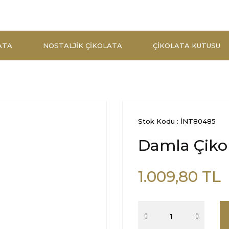
ATA
NOSTALJIK ÇIKOLATA
ÇIKOLATA KUTUSU
Stok Kodu : İNT80485
Damla Çikol
1.009,80 TL