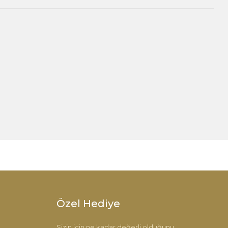
 iletebilirsiniz.
Özel Hediye
Sizin için ne kadar değerli olduğunu