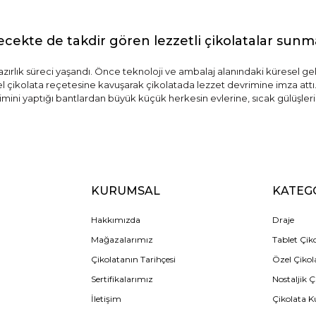
ecekte de takdir gören lezzetli çikolatalar sun
hazırlık süreci yaşandı. Önce teknoloji ve ambalaj alanındaki küresel ge
zel çikolata reçetesine kavuşarak çikolatada lezzet devrimine imza attı.
imini yaptığı bantlardan büyük küçük herkesin evlerine, sıcak gülüşlerin
KURUMSAL
KATEG
Hakkımızda
Draje
Mağazalarımız
Tablet Çik
Çikolatanın Tarihçesi
Özel Çikol
Sertifikalarımız
Nostaljik Ç
İletişim
Çikolata K