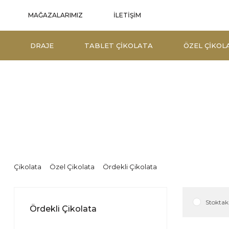
İLETİŞİM
MAĞAZALARIMIZ
DRAJE
TABLET ÇIKOLATA
ÖZEL ÇIKOL
Çikolata
Özel Çikolata
Ördekli Çikolata
Stoktaki
Ördekli Çikolata