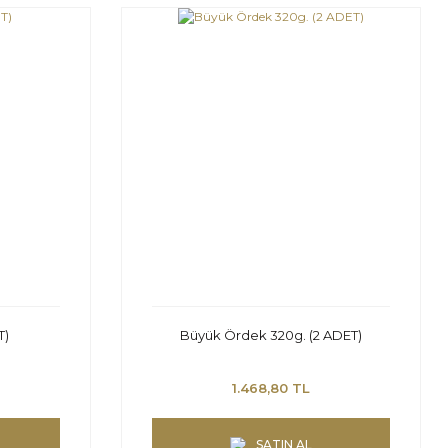
T)
Büyük Ördek 320g. (2 ADET)
1.468,80 TL
SATIN AL