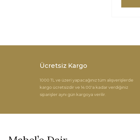
Ücretsiz Kargo
1000 TL ve üzeri yapacağınız tüm alışverişlerde
kargo ücretsizdir ve 14:00'a kadar verdiğiniz
siparişler aynı gün kargoya verilir.