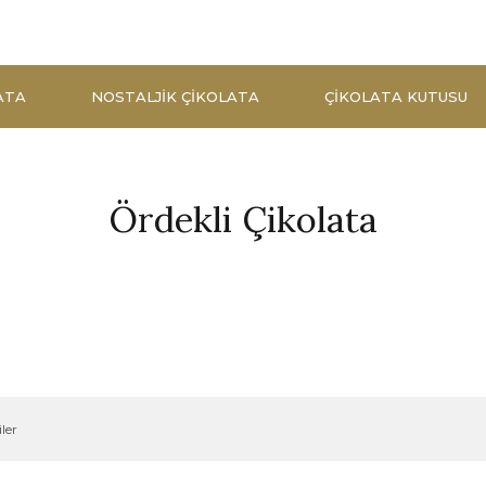
ATA
NOSTALJIK ÇIKOLATA
ÇIKOLATA KUTUSU
Ördekli Çikolata
ler