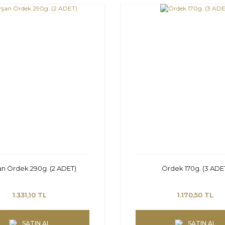
an Ördek 290g. (2 ADET)
Ördek 170g. (3 ADE
1.331,10 TL
1.170,50 TL
SATIN AL
SATIN AL