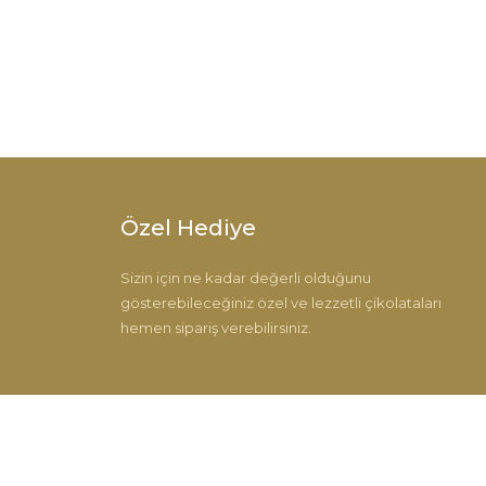
Özel Hediye
Sizin için ne kadar değerli olduğunu
gösterebileceğiniz özel ve lezzetli çikolataları
hemen sipariş verebilirsiniz.