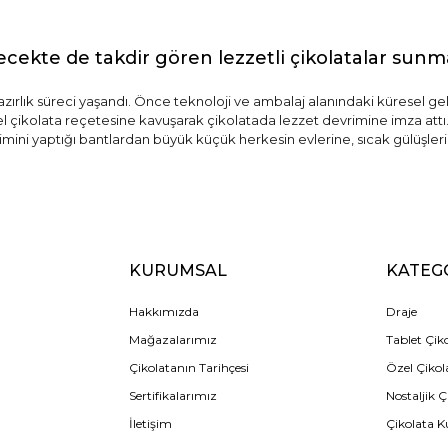
ecekte de takdir gören lezzetli çikolatalar sun
hazırlık süreci yaşandı. Önce teknoloji ve ambalaj alanındaki küresel ge
zel çikolata reçetesine kavuşarak çikolatada lezzet devrimine imza attı.
imini yaptığı bantlardan büyük küçük herkesin evlerine, sıcak gülüşlerin
KURUMSAL
KATEG
Hakkımızda
Draje
Mağazalarımız
Tablet Çik
Çikolatanın Tarihçesi
Özel Çikol
Sertifikalarımız
Nostaljik Ç
İletişim
Çikolata K