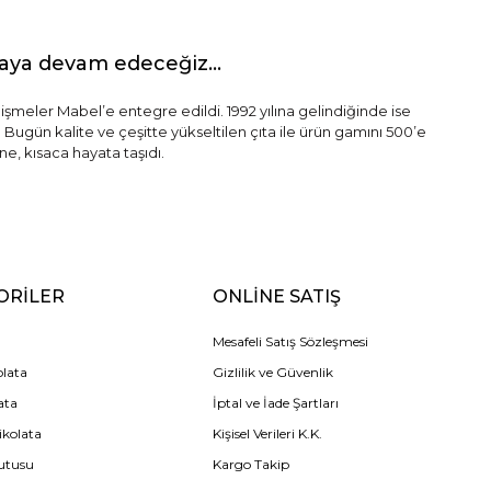
maya devam edeceğiz...
lişmeler Mabel’e entegre edildi. 1992 yılına gelindiğinde ise
 Bugün kalite ve çeşitte yükseltilen çıta ile ürün gamını 500’e
e, kısaca hayata taşıdı.
ORİLER
ONLİNE SATIŞ
Mesafeli Satış Sözleşmesi
olata
Gizlilik ve Güvenlik
ata
İptal ve İade Şartları
ikolata
Kişisel Verileri K.K.
utusu
Kargo Takip