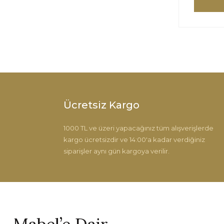
Ücretsiz Kargo
1000 TL ve üzeri yapacağınız tüm alışverişlerde
kargo ücretsizdir ve 14:00'a kadar verdiğiniz
siparişler aynı gün kargoya verilir.