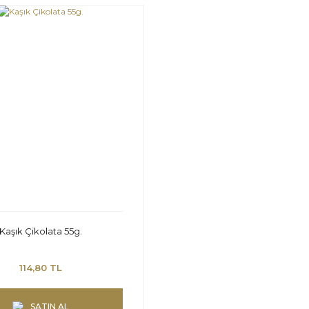
Kaşık Çikolata 55g.
114,80 TL
SATIN AL