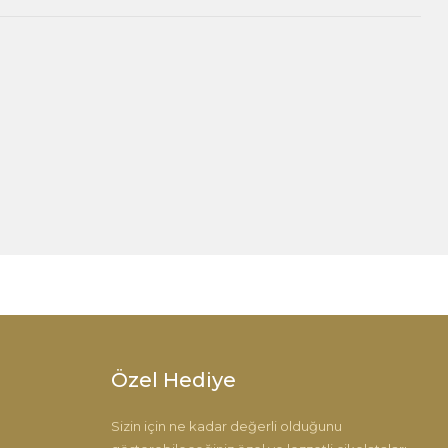
 iletebilirsiniz.
Özel Hediye
Sizin için ne kadar değerli olduğunu