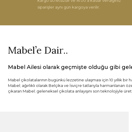
kargo ücretsizdir ve 14:00'a kadar verdiğiniz
siparişler aynı gün kargoya verilir.
Mabel’e Dair..
Mabel Ailesi olarak geçmişte olduğu gibi gel
Mabel çikolatalarının bugünkü lezzetine ulaşması için 10 yıllık bir 
Mabel; ağırlıklı olarak Belçika ve İsviçre tatlarıyla harmanlanan ö
çıkaran Mabel; geleneksel çikolata anlayışını son teknolojiyle üret