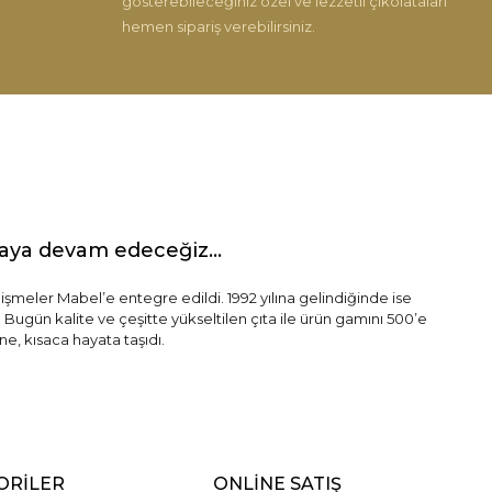
gösterebileceğiniz özel ve lezzetli çikolataları
hemen sipariş verebilirsiniz.
maya devam edeceğiz...
lişmeler Mabel’e entegre edildi. 1992 yılına gelindiğinde ise
 Bugün kalite ve çeşitte yükseltilen çıta ile ürün gamını 500’e
e, kısaca hayata taşıdı.
ORİLER
ONLİNE SATIŞ