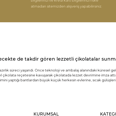
bilgilerinizi ve kredi kartı bilgilerinizi riske
atmadan sitemizden alışveriş yapabilirsiniz.
Gönder
ecekte de takdir gören lezzetli çikolatalar sun
hazırlık süreci yaşandı. Önce teknoloji ve ambalaj alanındaki küresel ge
zel çikolata reçetesine kavuşarak çikolatada lezzet devrimine imza attı.
imini yaptığı bantlardan büyük küçük herkesin evlerine, sıcak gülüşlerin
KURUMSAL
KATEG