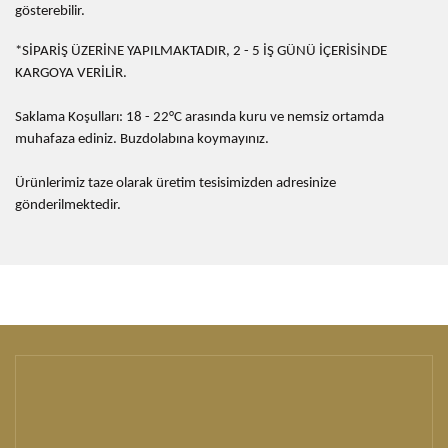
gösterebilir.
*SİPARİŞ ÜZERİNE YAPILMAKTADIR, 2 - 5 İŞ GÜNÜ İÇERİSİNDE
KARGOYA VERİLİR.
Saklama Koşulları: 18 - 22°C arasında kuru ve nemsiz ortamda
muhafaza ediniz. Buzdolabına koymayınız.
Ürünlerimiz taze olarak üretim tesisimizden adresinize
gönderilmektedir.
*SİPARİŞ ÜZERİNE YAPILMAKTADIR, 2 - 5 İŞ GÜNÜ 
Bu ürünün fiyat bilgisi, resim, ürün açıklamalarında ve diğer
İÇERİSİNDE KARGOYA VERİLİR.
konularda yetersiz gördüğünüz noktaları öneri formunu
Bu ürüne ilk yorumu siz yapın!
kullanarak tarafımıza iletebilirsiniz.
Görüş ve önerileriniz için teşekkür ederiz.
Yorum Yaz
Ürün resmi kalitesiz, bozuk veya görüntülenemiyor.
Ürün açıklamasında eksik bilgiler bulunuyor.
Ürün bilgilerinde hatalar bulunuyor.