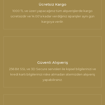
Ürün fiyatı diğer sitelerden daha pahalı.
Ücretsiz Kargo
Bu ürüne benzer farklı alternatifler olmalı.
1000 TL ve üzeri yapacağınız tüm alışverişlerde kargo
ücretsizdir ve 14:00'a kadar verdiğiniz siparişler aynı gün
kargoya verilir.
Gönder
Güvenli Alışveriş
256 Bit SSL ve 3D Secure servisleri ile kişisel bilgilerinizi ve
kredi kartı bilgilerinizi riske atmadan sitemizden alışveriş
yapabilirsiniz.