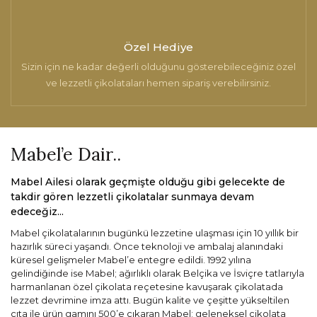
Özel Hediye
Sizin için ne kadar değerli olduğunu gösterebileceğiniz özel
ve lezzetli çikolataları hemen sipariş verebilirsiniz.
Mabel’e Dair..
Mabel Ailesi olarak geçmişte olduğu gibi gelecekte de
takdir gören lezzetli çikolatalar sunmaya devam
edeceğiz...
Mabel çikolatalarının bugünkü lezzetine ulaşması için 10 yıllık bir
hazırlık süreci yaşandı. Önce teknoloji ve ambalaj alanındaki
küresel gelişmeler Mabel’e entegre edildi. 1992 yılına
gelindiğinde ise Mabel; ağırlıklı olarak Belçika ve İsviçre tatlarıyla
harmanlanan özel çikolata reçetesine kavuşarak çikolatada
lezzet devrimine imza attı. Bugün kalite ve çeşitte yükseltilen
çıta ile ürün gamını 500’e çıkaran Mabel; geleneksel çikolata