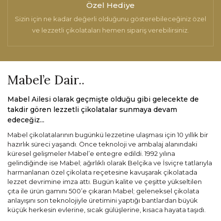
Özel Hediye
Sizin için ne kadar değerli olduğunu gösterebileceğiniz özel
ve lezzetli çikolataları hemen sipariş verebilirsiniz.
Mabel’e Dair..
Mabel Ailesi olarak geçmişte olduğu gibi gelecekte de
takdir gören lezzetli çikolatalar sunmaya devam
edeceğiz...
Mabel çikolatalarının bugünkü lezzetine ulaşması için 10 yıllık bir
hazırlık süreci yaşandı. Önce teknoloji ve ambalaj alanındaki
küresel gelişmeler Mabel’e entegre edildi. 1992 yılına
gelindiğinde ise Mabel; ağırlıklı olarak Belçika ve İsviçre tatlarıyla
harmanlanan özel çikolata reçetesine kavuşarak çikolatada
lezzet devrimine imza attı. Bugün kalite ve çeşitte yükseltilen
çıta ile ürün gamını 500’e çıkaran Mabel; geleneksel çikolata
anlayışını son teknolojiyle üretimini yaptığı bantlardan büyük
küçük herkesin evlerine, sıcak gülüşlerine, kısaca hayata taşıdı.