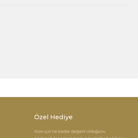
 iletebilirsiniz.
Özel Hediye
Sizin için ne kadar değerli olduğunu