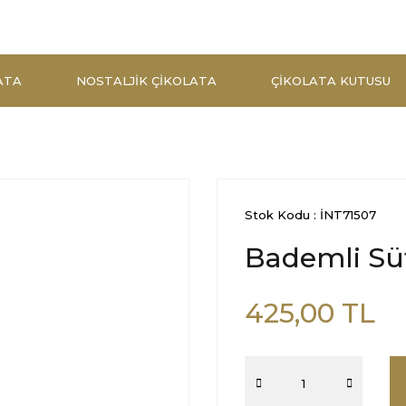
ATA
NOSTALJIK ÇIKOLATA
ÇIKOLATA KUTUSU
Stok Kodu : İNT71507
Bademli Süt
425,00 TL