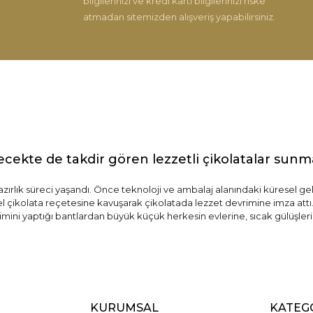
bilgilerinizi ve kredi kartı bilgilerinizi riske
atmadan sitemizden alışveriş yapabilirsiniz.
Gönder
ecekte de takdir gören lezzetli çikolatalar sun
hazırlık süreci yaşandı. Önce teknoloji ve ambalaj alanındaki küresel ge
zel çikolata reçetesine kavuşarak çikolatada lezzet devrimine imza attı.
imini yaptığı bantlardan büyük küçük herkesin evlerine, sıcak gülüşlerin
KURUMSAL
KATEG