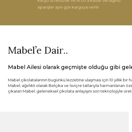
kargo ücretsizdir ve 14:00'a kadar verdiğiniz
siparişler aynı gün kargoya verilir.
Mabel’e Dair..
Mabel Ailesi olarak geçmişte olduğu gibi gel
Mabel çikolatalarının bugünkü lezzetine ulaşması için 10 yıllık bir 
Mabel; ağırlıklı olarak Belçika ve İsviçre tatlarıyla harmanlanan ö
çıkaran Mabel; geleneksel çikolata anlayışını son teknolojiyle üret