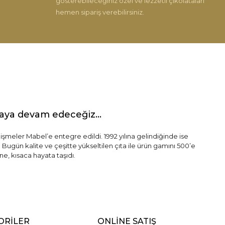
gösterebileceğiniz özel ve lezzetli çikolataları
hemen sipariş verebilirsiniz.
maya devam edeceğiz...
lişmeler Mabel’e entegre edildi. 1992 yılına gelindiğinde ise
 Bugün kalite ve çeşitte yükseltilen çıta ile ürün gamını 500’e
e, kısaca hayata taşıdı.
ORİLER
ONLİNE SATIŞ