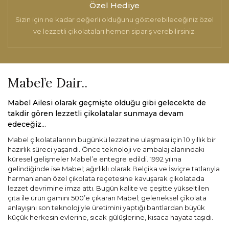
Özel Hediye
Sizin için ne kadar değerli olduğunu gösterebileceğiniz özel
ve lezzetli çikolataları hemen sipariş verebilirsiniz.
Mabel’e Dair..
Mabel Ailesi olarak geçmişte olduğu gibi gelecekte de
takdir gören lezzetli çikolatalar sunmaya devam
edeceğiz...
Mabel çikolatalarının bugünkü lezzetine ulaşması için 10 yıllık bir
hazırlık süreci yaşandı. Önce teknoloji ve ambalaj alanındaki
küresel gelişmeler Mabel’e entegre edildi. 1992 yılına
gelindiğinde ise Mabel; ağırlıklı olarak Belçika ve İsviçre tatlarıyla
harmanlanan özel çikolata reçetesine kavuşarak çikolatada
lezzet devrimine imza attı. Bugün kalite ve çeşitte yükseltilen
çıta ile ürün gamını 500’e çıkaran Mabel; geleneksel çikolata
anlayışını son teknolojiyle üretimini yaptığı bantlardan büyük
küçük herkesin evlerine, sıcak gülüşlerine, kısaca hayata taşıdı.